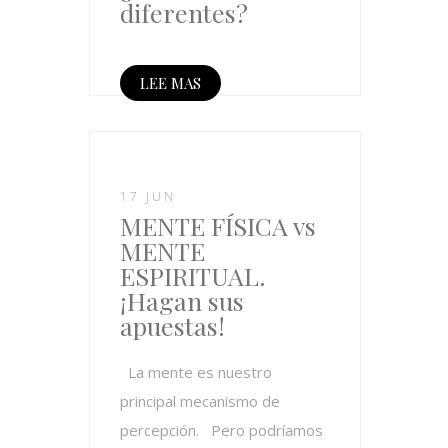
diferentes?
LEE MAS
17 JUN
MENTE FÍSICA vs
MENTE
ESPIRITUAL.
¡Hagan sus
apuestas!
La mente es nuestro
principal mecanismo de
percepción. Pero podríamos