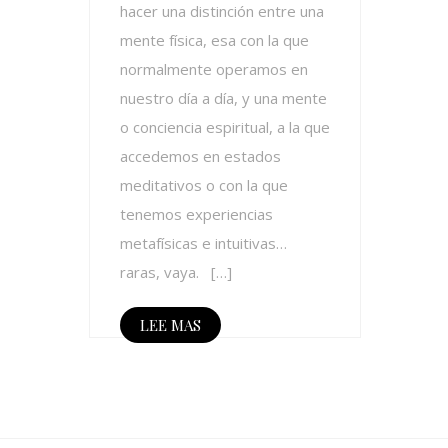
hacer una distinción entre una
mente física, esa con la que
normalmente operamos en
nuestro día a día, y una mente
o conciencia espiritual, a la que
accedemos en estados
meditativos o con la que
tenemos experiencias
metafísicas e intuitivas…
raras, vaya. […]
LEE MAS