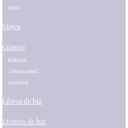
oniria
viajes
conoce
mi historia
¿quiénes somos?
con·ciencia
libros de luz
lienzos de luz