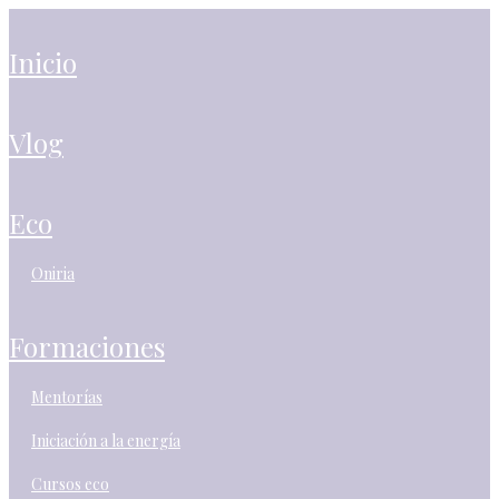
inicio
vlog
eco
oniria
formaciones
mentorías
iniciación a la energía
cursos eco