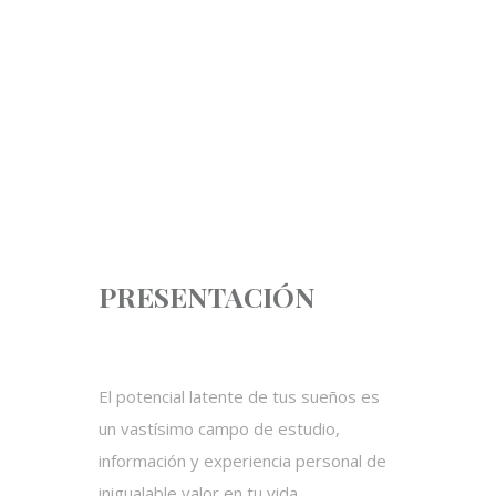
ONLINE –
STREAMING
CON
ACOMPAÑAMIENTO
PERSONAL
Infórmate
PRESENTACIÓN
El potencial latente de tus sueños es
un vastísimo campo de estudio,
información y experiencia personal de
inigualable valor en tu vida.