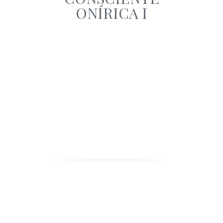
ONÍRICA I
· EL DESPERTAR A
LA VIDA
SUPRAFÍSICA ·
NUESTROS CURSOS
ESTÁN YA
DISPONIBLES PARA
REALIZAR 100%